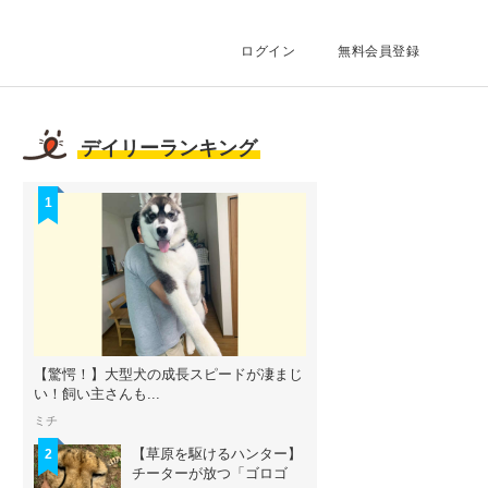
ログイン
無料会員登録
デイリーランキング
1
【驚愕！】大型犬の成長スピードが凄まじ
い！飼い主さんも...
ミチ
【草原を駆けるハンター】
2
チーターが放つ「ゴロゴ