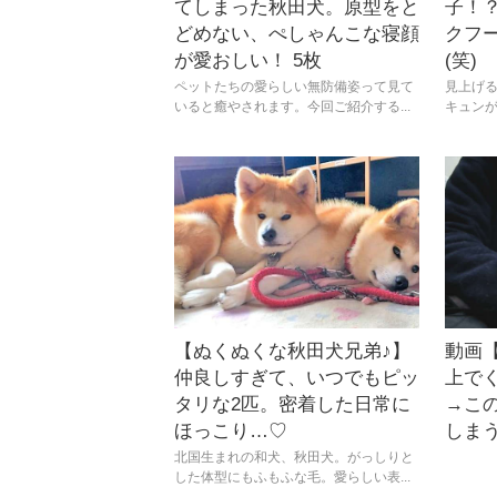
てしまった秋田犬。原型をと
子！
どめない、ぺしゃんこな寝顔
クフ
が愛おしい！ 5枚
(笑)
ペットたちの愛らしい無防備姿って見て
見上げる
いると癒やされます。今回ご紹介する...
キュンが
【ぬくぬくな秋田犬兄弟♪】
動画
仲良しすぎて、いつでもピッ
上で
タリな2匹。密着した日常に
→こ
ほっこり…♡
しまう
北国生まれの和犬、秋田犬。がっしりと
した体型にもふもふな毛。愛らしい表...