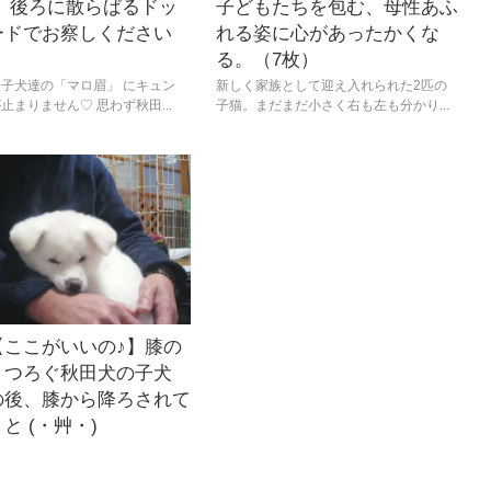
？ 後ろに散らばるドッ
子どもたちを包む、母性あふ
ードでお察しください
れる姿に心があったかくな
る。（7枚）
子犬達の「マロ眉」 にキュン
新しく家族として迎え入れられた2匹の
止まりません♡ 思わず秋田...
子猫。まだまだ小さく右も左も分かり...
【ここがいいの♪】膝の
くつろぐ秋田犬の子犬
の後、膝から降ろされて
と (・艸・)