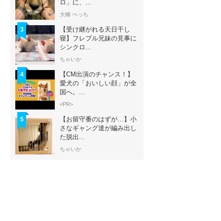
ロ」に、...
大橋 ぺっち
【受け継がれる天日干し
3
寝】フレブル兄妹の見事に
シンクロ...
ちゃいか
【CM出演のチャンス！】
4
愛犬の「おいしい顔」が全
国へ。...
<PR>
【お留守番のはずが…】小
5
さなギャング達が編み出し
た脱出...
ちゃいか