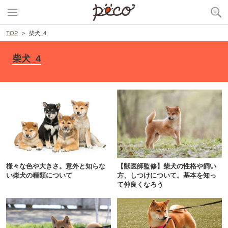
TOP
柴犬_4
柴犬_4
様々な色や大きさ。意外と知らな
【獣医師監修】柴犬の性格や飼い
い柴犬の種類について
方、しつけについて。基本を知っ
て仲良くなろう
PECOアプリをダウンロード済みの方
アプリで開く