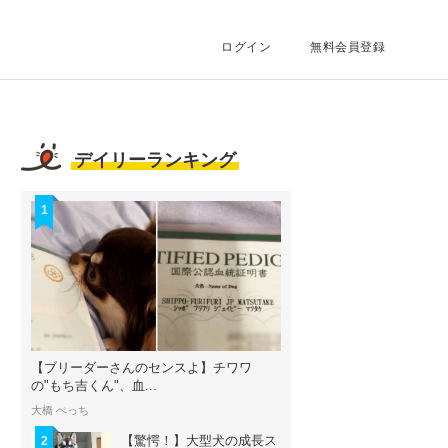
ログイン
無料会員登録
デイリーランキング
1
【ブリーダーさんのセンスよ】チワワ
の"もち吉くん"、血...
大橋 ぺっち
【驚愕！】大型犬の成長ス
2