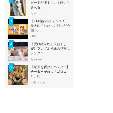
ピードが凄まじい！飼い主
さんも...
ミチ
【CM出演のチャンス！】
3
愛犬の「おいしい顔」が全
国へ。...
<PR>
【受け継がれる天日干し
4
寝】フレブル兄妹の見事に
シンクロ...
ちゃいか
【草原を駆けるハンター】
5
チーターが放つ「ゴロゴ
ロ」に、...
大橋 ぺっち