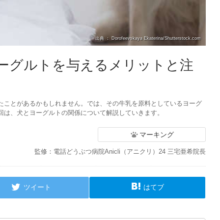
出典 ： Dorofeevskaya Ekaterina/Shutterstock.com
ーグルトを与えるメリットと注
たことがあるかもしれません。では、その牛乳を原料としているヨーグ
回は、犬とヨーグルトの関係について解説していきます。
マーキング
監修：電話どうぶつ病院Anicli（アニクリ）24 三宅亜希院長
ツイート
はてブ