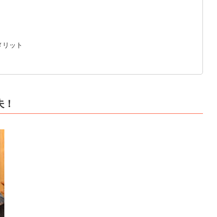
メリット
夫！