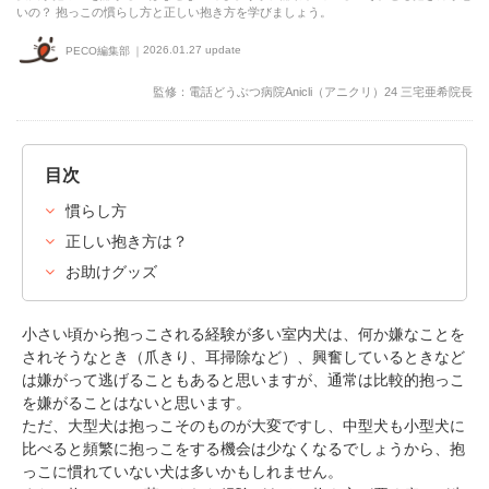
いの？ 抱っこの慣らし方と正しい抱き方を学びましょう。
2026.01.27 update
PECO編集部
監修：電話どうぶつ病院Anicli（アニクリ）24 三宅亜希院長
目次
慣らし方
正しい抱き方は？
お助けグッズ
小さい頃から抱っこされる経験が多い室内犬は、何か嫌なことを
されそうなとき（爪きり、耳掃除など）、興奮しているときなど
は嫌がって逃げることもあると思いますが、通常は比較的抱っこ
を嫌がることはないと思います。
ただ、大型犬は抱っこそのものが大変ですし、中型犬も小型犬に
比べると頻繁に抱っこをする機会は少なくなるでしょうから、抱
っこに慣れていない犬は多いかもしれません。