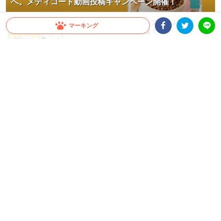
へ。メディコート動画投稿キャンペーン開催！
うちの子がCMに！？「＃カブニョロとメディファ
マーキング
ス」キャンペーン第1弾開催！
Facebookシェア
Twitterシェア
LINE
<PR>
カート移動やお散歩がもっと快適に！愛犬・愛猫
を夏の暑さから守る「ひんやりアイテム」3選！
<PR>
こちらもオススメ