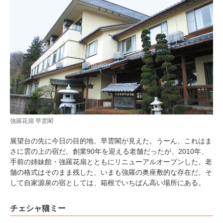
強羅花扇 早雲閣
展望台の先に今日の目的地、早雲閣が見えた。うーん、これはま
さに雲の上の宿だ。創業90年を迎える老舗だったが、2010年、
手前の姉妹館・強羅花扇とともにリニューアルオープンした。老
舗の格式はそのまま残した、いまも強羅の奥座敷的な存在だ。そ
して自家源泉の宿としては、箱根でいちばん高い場所にある。
チェシャ猫ミー