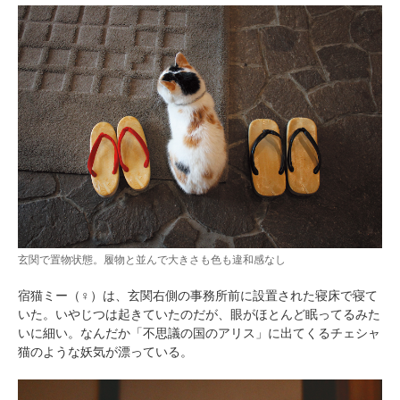
玄関で置物状態。履物と並んで大きさも色も違和感なし
宿猫ミー（♀）は、玄関右側の事務所前に設置された寝床で寝て
いた。いやじつは起きていたのだが、眼がほとんど眠ってるみた
いに細い。なんだか「不思議の国のアリス」に出てくるチェシャ
猫のような妖気が漂っている。