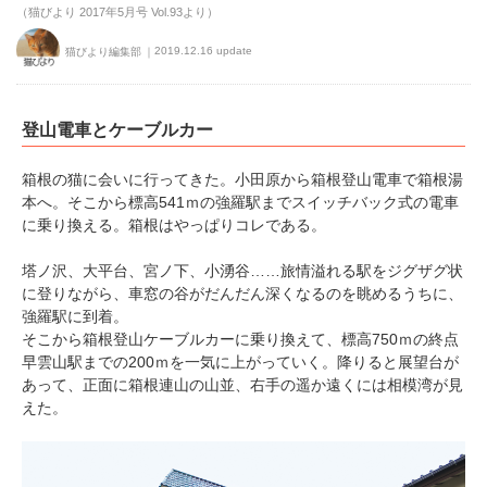
（猫びより 2017年5月号 Vol.93より）
2019.12.16 update
猫びより編集部
登山電車とケーブルカー
箱根の猫に会いに行ってきた。小田原から箱根登山電車で箱根湯
本へ。そこから標高541ｍの強羅駅までスイッチバック式の電車
に乗り換える。箱根はやっぱりコレである。
塔ノ沢、大平台、宮ノ下、小湧谷……旅情溢れる駅をジグザグ状
に登りながら、車窓の谷がだんだん深くなるのを眺めるうちに、
強羅駅に到着。
そこから箱根登山ケーブルカーに乗り換えて、標高750ｍの終点
早雲山駅までの200ｍを一気に上がっていく。降りると展望台が
あって、正面に箱根連山の山並、右手の遥か遠くには相模湾が見
えた。