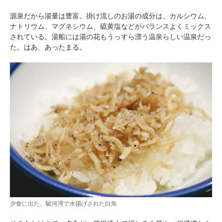
源泉だから湯量は豊富。掛け流しのお湯の成分は、カルシウム、
ナトリウム、マグネシウム、硫黄塩などがバランスよくミックス
されている。湯船には湯の花もうっすら漂う温泉らしい温泉だっ
た。はあ、あったまる。
pecodogs
pecocats
いぬ部をフォロー
ねこ部をフォロー
アプリをダウンロードする
夕食に出た、駿河湾で水揚げされた白魚