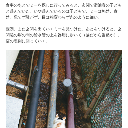
食事のあとでミーを探しに行ってみると、玄関で宿泊客の子ども
と遊んでいた。いや遊んでいるのは子どもで、ミーは悠然、泰
然。慌てず騒がず、目は相変わらず糸のように細い。
翌朝、また玄関を出ていくミーを見つけた。あとをつけると、玄
関脇の塀の間の給水管の上を器用に歩いて（猫だから当然か）、
宿の裏側に回っていく。