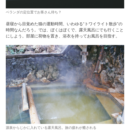
ベランダの定位置でお客さん待ち？
昼寝から目覚めた猫の運動時間、いわゆる“トワイライト散歩”の
時間なんだろう。では、ぼくはぼくで、露天風呂にでも行くこと
にしよう。部屋に荷物を置き、浴衣を持ってお風呂を目指す。
PECOアプリをダウンロード済みの方
アプリで開く
閉じる
源泉からじかに入れている露天風呂。旅の疲れが癒される