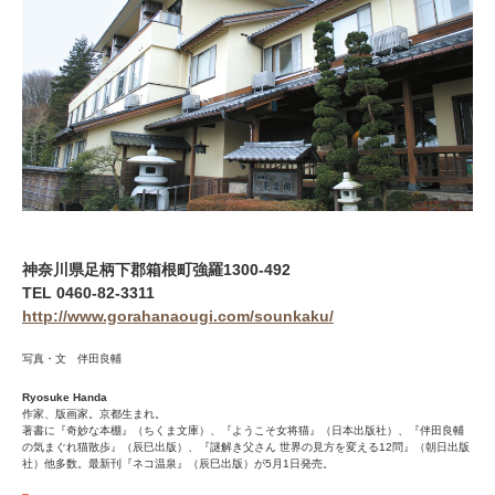
神奈川県足柄下郡箱根町強羅1300-492
TEL 0460-82-3311
http://www.gorahanaougi.com/sounkaku/
写真・文 伴田良輔
Ryosuke Handa
作家、版画家。京都生まれ。
著書に『奇妙な本棚』（ちくま文庫）、『ようこそ女将猫』（日本出版社）、『伴田良輔
の気まぐれ猫散歩』（辰巳出版）、『謎解き父さん 世界の見方を変える12問』（朝日出版
社）他多数。最新刊『ネコ温泉』（辰巳出版）が5月1日発売。