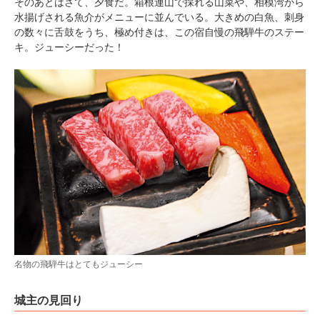
そのあとはさて、夕食だ。箱根連山で採れる山菜や、相模湾から
水揚げされる魚介がメニューに並んでいる。大きめの白魚、刺身
の数々に舌鼓をうち、極め付きは、この宿自慢の飛騨牛のステー
キ。ジューシーだった！
名物の飛騨牛はとてもジューシー
城主の見回り