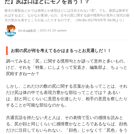
だ】尻は口ほどにモノを言う！？
柴犬の展覧会とかでは表情とか体型ほどには注目されない“尻”。でも、柴尻は探求す
ればするほど、なかなか奥深いもの。古今の尻に関する諺や慣用句が意外と現代の柴
犬の気分を表すところがあったりするのです。（Shi-Ba 2017年9月号 Vol.96より）
2021.01.26 update
Shi-Ba編集部
お前の尻が何を考えてるかはまるっとお見通しだ！！
調べてみると「尻」に関する慣用句とか諺って意外と多いもの。
けど、それを「特集」にしようって安直さ、編集部よ、ちょっと
尻軽すぎねーか？
しかし、これだけの数の尻に関する言葉があるってことは、それ
だけ尻は体の中でも表現力豊かな部位ってことでは？ あるい
は、顔と同じくらいに意思を伝達したり、相手の意思を察したり
することが可能な部位なのかも。
共通言語を持たない犬と人は、その表情で互いの感情を読みと
る。尻が顔と同じくらいに感情豊かなところであるならば、顔色
だけに注目してもいられない。「顔色」じゃなくて「尻色」をう