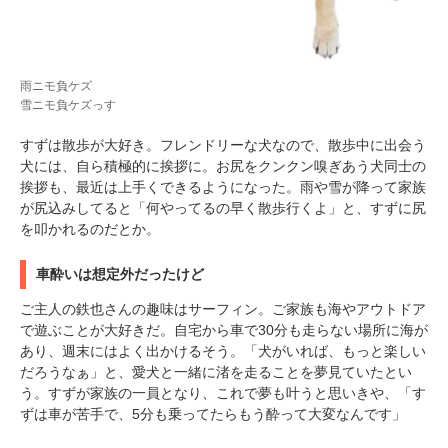
雨ニモ負ケズ
雪ニモ負ケズっす
すずは散歩が大好き。フレンドリーな犬なので、散歩中に出会う
犬には、自ら積極的に挨拶に。お尻をクンクン嗅ぎあう犬同士の
挨拶も、最近は上手くできるようになった。雨や雪が降って家族
が尻込みしてると「何やってるの早く散歩行くよ」と、すずに尻
を叩かれるのだとか。
車酔いは想定外だったけど
ご主人の鉄也さんの趣味はサーフィン。ご家族も海やアウトドア
で遊ぶことが大好きだ。自宅から車で30分も走らない場所に海が
あり、週末にはよく出かけるそう。「犬がいれば、もっと楽しい
だろうなぁ」と、愛犬と一緒に渚を走ることを夢見ていたとい
う。すずが家族の一員となり、これで夢も叶うと思いきや、「す
ずは車が苦手で、5分も乗ってたらもう酔って大変なんです」