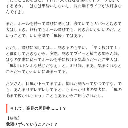
するそう。「はなは車酔いしないし、長距離ドライブが大好きな
んですよ」
pecodogs
pecocats
また、ボールを持って遊びに誘えば、寝ていてもガバっと起きて
いぬ部をフォロー
ねこ部をフォロー
大はしゃぎ。旅行でもボール遊びでも、付き合いがいいのだ。と
いうことで、いい意味で「尻軽」ではある。
アプリをダウンロードする
ただし、遊びに関しては……飽きるのも早い。「早く投げて！」
と催促しておきながら、突然、飽きてプイッと横向き知らん顔。
はなの要求に従ってボールを手に投げる気満々だったご主人は、
「尻切れトンボな感じだなぁ」と、困り顔。まあ、気まぐれなと
ころだってかわいいに決まってる。
お父さん、目尻が下ってますよ。惚れた弱みってやつですな。で
も、あんまりデレデレしてると、ちゃっかり者の柴犬に、「尻の
毛まで抜かれちゃう」こともあるからご用心されたし。
そして、高見の尻見物……！？
【解説】
我関せずっていうことか！？