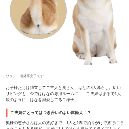
ワタシ、活発系女子です
PECOアプリをダウンロード済みの方
お子様たちは独立してご主人と奥さん、はなの3人暮らし。広い
アプリで開く
リビングも、今でははなの専用ルームに……ご夫婦はまるで1人
娘のように、はなを溺愛してるご様子。
閉じる
ご夫婦にとってはつき合いのよい尻軽犬！？
奥様の恵子さんは大の旅好きで、1人と1匹で泊りがけで旅行に行
ったこともあるほど。平日に1人ではなを連れてドライブもよく