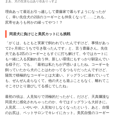
まあ、犬の生涯も山あり谷ありっすよ
理由あって最近お引っ越しして齋藤家で暮らすようになったが
く。幸い先住犬の2頭のコーギーとも仲良くなって……これも、
尻寄せあうも何かの縁ってやつ！？
同居犬に負けじと美尻カットにも挑戦
「がくは、もともと実家で飼われていたんですけど、事情があっ
て2ヶ月前にうちで引き取ったんです」と、言う齋藤さん。先住
犬である2匹のコーギーともすぐに打ち解けて、今ではカートに
も一緒に入る尻触れ合う仲。新しい環境にもすっかり馴染んでい
る様子だ。でも、「最初は私たちが戸惑いましたね。コーギーを
飼っていたから犬のことはわかってるつもりだったんですけど、
陽気で積極的なコーギーとは大違い。ドッグランに連れていって
も、ぜんぜん走らなくて。他の犬とも遊ぶこともなく、離れてこ
そこそひとり遊びしてる感じでしたね」
最初の頃は、人見知りで消極的だったがく。だけど、天真爛漫な
同居犬に感化されちゃったのか、今ではドッグランも大好きに。
人見尻……いやいや、人見知りしなくなったという。あと、自慢
のお尻は、ペットサロンでキレイにカット。美尻自慢のコーギー