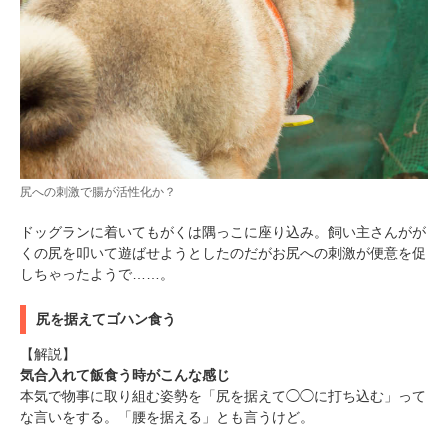
尻への刺激で腸が活性化か？
ドッグランに着いてもがくは隅っこに座り込み。飼い主さんがが
くの尻を叩いて遊ばせようとしたのだがお尻への刺激が便意を促
しちゃったようで……。
尻を据えてゴハン食う
【解説】
気合入れて飯食う時がこんな感じ
本気で物事に取り組む姿勢を「尻を据えて◯◯に打ち込む」って
な言いをする。「腰を据える」とも言うけど。