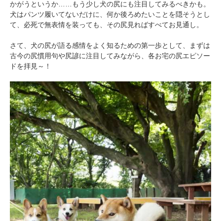
かがうというか……もう少し犬の尻にも注目してみるべきかも。
犬はパンツ履いてないだけに、何か後ろめたいことを隠そうとし
て、必死で無表情を装っても、その尻見ればすべてお見通し。
さて、犬の尻が語る感情をよく知るための第一歩として、まずは
古今の尻慣用句や尻諺に注目してみながら、各お宅の尻エピソー
ドを拝見～！