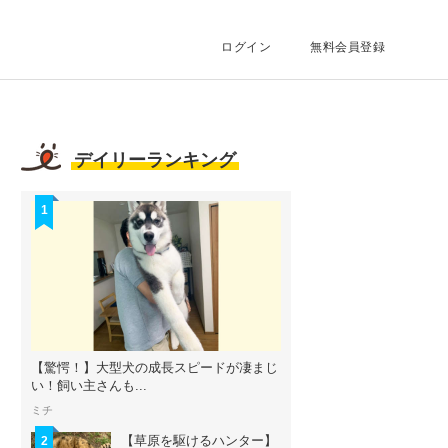
ログイン
無料会員登録
デイリーランキング
1
【驚愕！】大型犬の成長スピードが凄まじ
い！飼い主さんも...
ミチ
【草原を駆けるハンター】
2