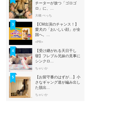
チーターが放つ「ゴロゴ
ロ」に、...
大橋 ぺっち
【CM出演のチャンス！】
3
愛犬の「おいしい顔」が全
国へ。...
<PR>
【受け継がれる天日干し
4
寝】フレブル兄妹の見事に
シンクロ...
ちゃいか
【お留守番のはずが…】小
5
さなギャング達が編み出し
た脱出...
ちゃいか