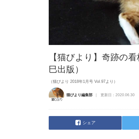
【猫びより】奇跡の看
巳出版）
（猫びより 2018年1月号 Vol.97より）
猫びより編集部
更新日：
2020.06.30
シェア