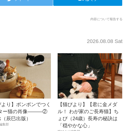
内容について報告する
2026.08.08 Sat
びより】ボンボンでつく
【猫びより】【君に金メダ
スター猫の肖像―――②
ル！ わが家のご長寿猫】ち
お（辰巳出版）
ょび（24歳）長寿の秘訣は
編集部
「穏やかな心」