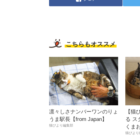
こちらもオススメ
凛々しさナンバーワンのりょ
【猫
うま駅長【from Japan】
る 
猫びより編集部
くま
猫びより