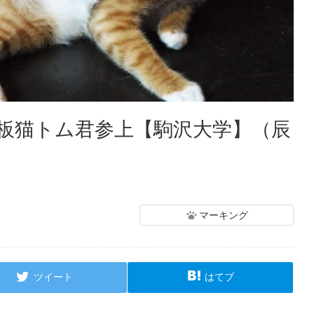
板猫トム君参上【駒沢大学】（辰
マーキング
ツイート
はてブ