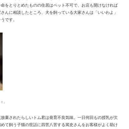
一命をとりとめたものの住居はペット不可で、お店も開けなければ
家さんに相談したところ、犬を飼っている大家さんは「いいわよ」
そうです。
く！」
児放棄されたらしいトム君は発育不良気味。一日何回もの授乳が欠
初めて飼う子猫の世話に四苦八苦する篤史さんをお客様がよく助け