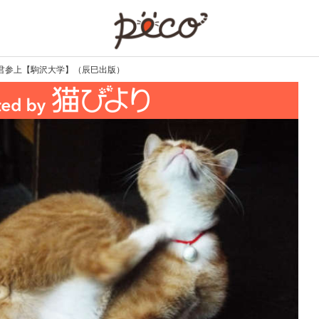
PECO
君参上【駒沢大学】（辰巳出版）