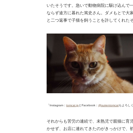
いたそうです。急いで動物病院に駆け込んで
ならず途方に暮れた篤史さん。ダメもとで大
と二つ返事で子猫を飼うことを許してくれた
「Instagram：
tomcat.jp
とFacebook：
@suirentomcat
もよろし
それからも苦労の連続で、未熟児で親猫に育
かせず、お店に連れてきたのがきっかけで、