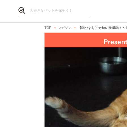
TOP
マガジン
【猫びより】奇跡の看板猫トム