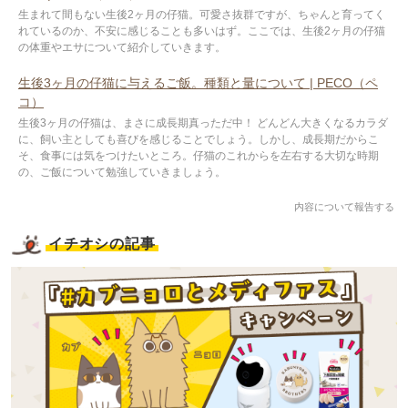
生まれて間もない生後2ヶ月の仔猫。可愛さ抜群ですが、ちゃんと育ってく
れているのか、不安に感じることも多いはず。ここでは、生後2ヶ月の仔猫
の体重やエサについて紹介していきます。
生後3ヶ月の仔猫に与えるご飯。種類と量について | PECO（ペ
コ）
生後3ヶ月の仔猫は、まさに成長期真っただ中！ どんどん大きくなるカラダ
に、飼い主としても喜びを感じることでしょう。しかし、成長期だからこ
そ、食事には気をつけたいところ。仔猫のこれからを左右する大切な時期
の、ご飯について勉強していきましょう。
内容について報告する
イチオシの記事