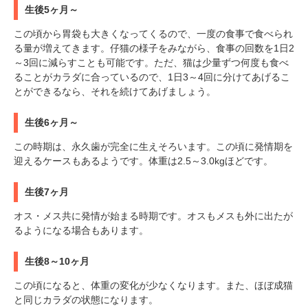
いぬ部をフォロー
ねこ部をフォロー
生後5ヶ月～
この頃から胃袋も大きくなってくるので、一度の食事で食べられ
る量が増えてきます。仔猫の様子をみながら、食事の回数を1日2
アプリをダウンロードする
～3回に減らすことも可能です。ただ、猫は少量ずつ何度も食べ
ることがカラダに合っているので、1日3～4回に分けてあげるこ
とができるなら、それを続けてあげましょう。
生後6ヶ月～
この時期は、永久歯が完全に生えそろいます。この頃に発情期を
迎えるケースもあるようです。体重は2.5～3.0kgほどです。
生後7ヶ月
オス・メス共に発情が始まる時期です。オスもメスも外に出たが
るようになる場合もあります。
生後8～10ヶ月
この頃になると、体重の変化が少なくなります。また、ほぼ成猫
と同じカラダの状態になります。