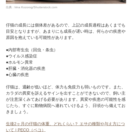
出典 : Irina Kozorog/Shutterstock.com
仔猫の成長には個体差があるので、上記の成長過程はあくまでも
目安となりますが、あまりにも成長が遅い時は、何らかの疾患や
原因を抱えている可能性があります。
●内部寄生虫（回虫・条虫）
●ウイルス感染症
●ホルモン異常
●肝臓・消化器の疾患
●心臓の疾患
仔猫は、週齢が低いほど、体力も免疫力も弱いものです。また、
カラダの異変を訴えるサインを出すことができないので、飼い主
が注意深くみてあげる必要があります。異変や疾患の可能性を感
じたら、すぐに動物病院へ連れていけるよう、日頃から備えてお
きましょう。
生後2ヶ月の仔猫の体重、どれくらい？ エサの種類や与え方につ
いて | PECO（ペコ）