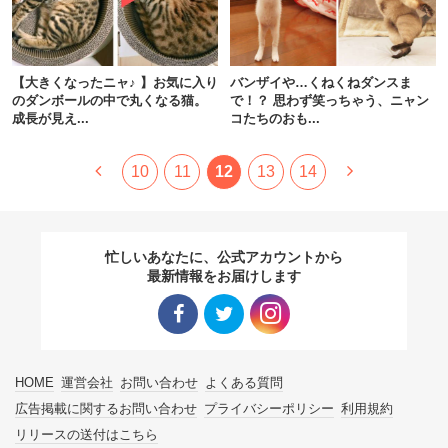
【大きくなったニャ♪ 】お気に入り
バンザイや…くねくねダンスま
のダンボールの中で丸くなる猫。
で！？ 思わず笑っちゃう、ニャン
成長が見え...
コたちのおも...
10
11
12
13
14
忙しいあなたに、公式アカウントから
最新情報をお届けします
Facebo
Twitter
Instagra
HOME
運営会社
お問い合わせ
よくある質問
ok リン
リンク
m リン
広告掲載に関するお問い合わせ
プライバシーポリシー
利用規約
リリースの送付はこちら
ク
ク