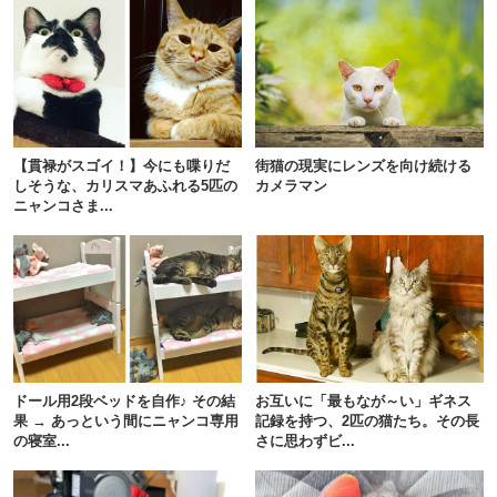
【貫禄がスゴイ！】今にも喋りだ
街猫の現実にレンズを向け続ける
しそうな、カリスマあふれる5匹の
カメラマン
ニャンコさま...
PECOアプリをダウンロード済みの方
アプリで開く
ドール用2段ベッドを自作♪ その結
お互いに「最もなが～い」ギネス
閉じる
果 → あっという間にニャンコ専用
記録を持つ、2匹の猫たち。その長
の寝室...
さに思わずビ...