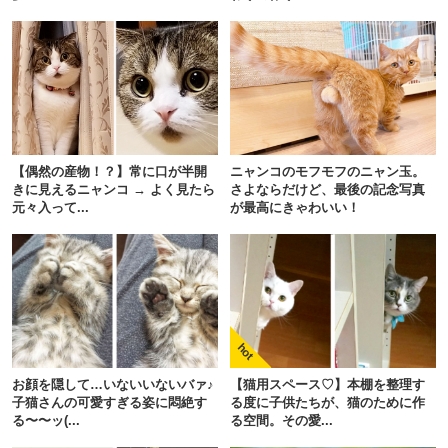
【偶然の産物！？】常に口が半開
ニャンコのモフモフのニャン玉。
きに見えるニャンコ → よく見たら
さよならだけど、最後の記念写真
元々入って...
が最高にきゃわいい！
お顔を隠して…いないいないバァ♪
【猫用スペース♡】本棚を整理す
子猫さんの可愛すぎる姿に悶絶す
る度に子供たちが、猫のために作
る〜〜ッ(...
る空間。その愛...