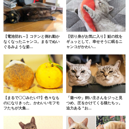
pecodogs
pecocats
いぬ部をフォロー
ねこ部をフォロー
【電池切れ～】コテンと倒れ動か
【切り身がお気に入り】鮭の枕を
なくなったニャンコ。まるでぬい
ギュッとして、幸せそうに眠るニ
ぐるみような姿...
ャンコがかわい...
アプリをダウンロードする
【まるで〇〇みたい!?】色々なも
「遊べや」飼い主さんをジっと見
のになりきった、かわいいモフモ
つめ、圧をかけてくる猫たちッ。
フたちが大集...
迫力ある “お...