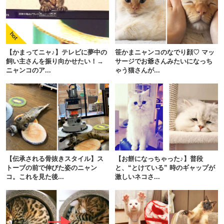
【かまってニャ♪】テレビに夢中の
笹かまニャンコのなでり顔♡ マッ
飼い主さんを振り向かせたい！→
サージでお爺さんみたいになっち
ニャンコのア...
ゃう猫さんが...
【伝承される骨抜きスタイル】ス
【お餅になっちゃった♪】普段
トーブの前で伸びた姿のニャン
と、“とけている” 時のギャップが
コ。これを見た後...
激しいネコさ...