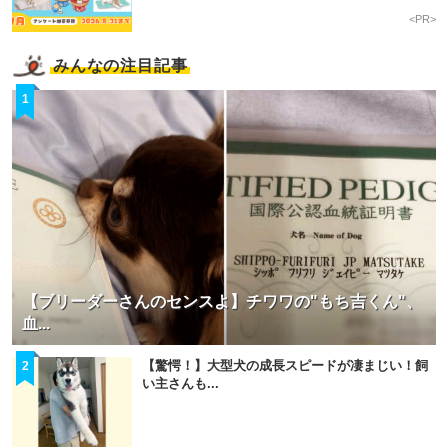
アプリをダウンロードする
<PR>
みんなの注目記事
1
【ブリーダーさんのセンスよ】チワワの"もち吉くん"、
血...
【驚愕！】大型犬の成長スピードが凄まじい！飼
2
い主さんも...