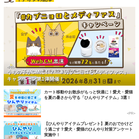
PECOアプリをダウンロード済みの方
アプリで開く
閉じる
<PR>
うちの子がCMに！？「＃カブニョロとメディファス」
キャンペーン第1弾開催！
カート移動やお散歩がもっと快適に！愛犬・愛猫
を夏の暑さから守る「ひんやりアイテム」3選！
pecodogs
pecocats
<PR>
いぬ部をフォロー
ねこ部をフォロー
【ひんやりアイテムプレゼント】夏のおでかけど
う過ごす？愛犬・愛猫のひんやり対策アンケート
実施中！