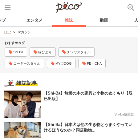
ップ
エンタメ
雑誌
動画
TOP
マガジン
おすすめタグ
Shi-Ba
猫びより
チワワスタイル
コーギースタイル
MY♡DOG
PE・CHA
雑誌記事
【Shi-Ba】無垢の木の家具と小物のぬくもり【辰
巳出版】
Shi-Ba編集部
【Shi-Ba】日本犬は他の生き物とうまくやってい
けるほうなのか？同居動物...