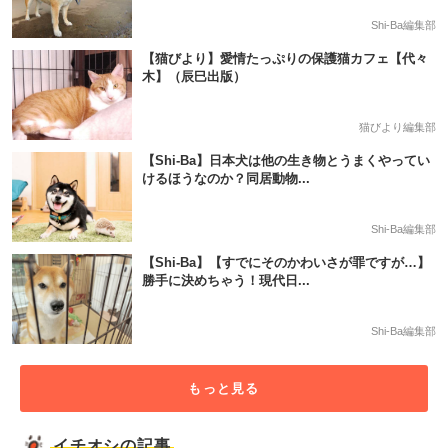
Shi-Ba編集部
【猫びより】愛情たっぷりの保護猫カフェ【代々
木】（辰巳出版）
猫びより編集部
【Shi-Ba】日本犬は他の生き物とうまくやってい
けるほうなのか？同居動物...
Shi-Ba編集部
【Shi-Ba】【すでにそのかわいさが罪ですが…】
勝手に決めちゃう！現代日...
Shi-Ba編集部
もっと見る
イチオシの記事